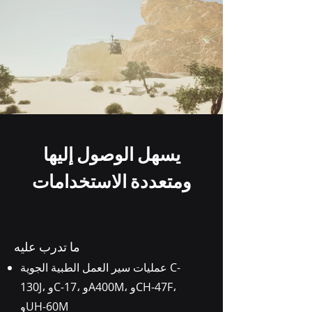
يسهل الوصول إليها
ومتعددة الاستخدامات
ما تدرب عليه
عمليات سير العمل الطبية الجوية C-
130J، وC-17، وA400M، وCH-47F،
وUH-60M