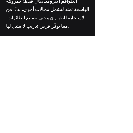
الطواقم الأيروميديكال فقط؛ فمرونته
الواسعة تمتد لتشمل مجالات أخرى، بدءًا من
الاستجابة للطوارئ وحتى تصنيع الطائرات،
مما يوفّر فرص تدريب لا مثيل لها.
Global Headquarters
Melbourne, Australia
Terms & Conditions
Privacy Policy
بيان إمكانية الوصول